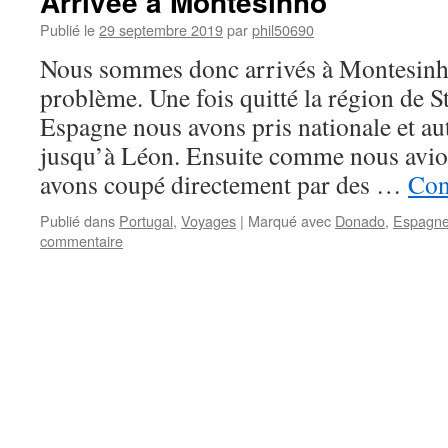
Arrivée à Montesinho
Publié le
29 septembre 2019
par
phil50690
Nous sommes donc arrivés à Montesinho
problème. Une fois quitté la région de S
Espagne nous avons pris nationale et aut
jusqu’à Léon. Ensuite comme nous avio
avons coupé directement par des …
Con
Publié dans
Portugal
,
Voyages
|
Marqué avec
Donado
,
Espagn
commentaire