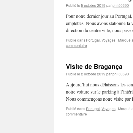
Publié le
5 octobre 2019
par
phil50690
Pour notre dernier jour au Portugal
emplettes. Nous avons stationné la vo
direction du centre ville, nous pas
Publié dans
Portugal
,
Voyages
|
Marqué 
commentaire
Visite de Bragança
Publié le
2 octobre 2019
par
phil50690
Aujourd’hui nous délaissons les sen
notre voiture sur le parking à l’intér
Nous commençons notre visite pa
Publié dans
Portugal
,
Voyages
|
Marqué 
commentaire