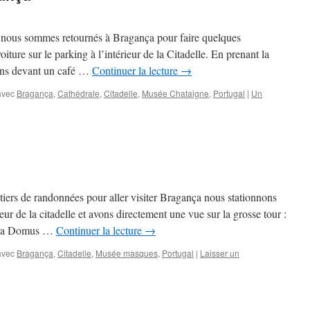
, nous sommes retournés à Bragança pour faire quelques
iture sur le parking à l’intérieur de la Citadelle. En prenant la
sons devant un café …
Continuer la lecture
→
avec
Bragança
,
Cathédrale
,
Citadelle
,
Musée Chataigne
,
Portugal
|
Un
tiers de randonnées pour aller visiter Bragança nous stationnons
ieur de la citadelle et avons directement une vue sur la grosse tour :
r la Domus …
Continuer la lecture
→
avec
Bragança
,
Citadelle
,
Musée masques
,
Portugal
|
Laisser un