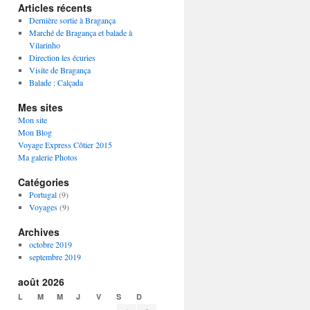
Articles récents
Dernière sortie à Bragança
Marché de Bragança et balade à
Vilarinho
Direction les écuries
Visite de Bragança
Balade : Calçada
Mes sites
Mon site
Mon Blog
Voyage Express Côtier 2015
Ma galerie Photos
Catégories
Portugal
(9)
Voyages
(9)
Archives
octobre 2019
septembre 2019
août 2026
L
M
M
J
V
S
D